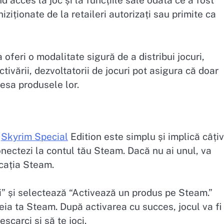
d acces la joc și la funcțiile sale odată ce a fost
iționate de la retaileri autorizați sau primite ca
oferi o modalitate sigură de a distribui jocuri,
tivării, dezvoltatorii de jocuri pot asigura că doar
cesa produsele lor.
a
Skyrim Special
Edition este simplu și implică câți
conectezi la contul tău Steam. Dacă nu ai unul, va
icația Steam.
i” și selectează “Activează un produs pe Steam.”
eia ta Steam. După activarea cu succes, jocul va fi
scarci și să te joci.