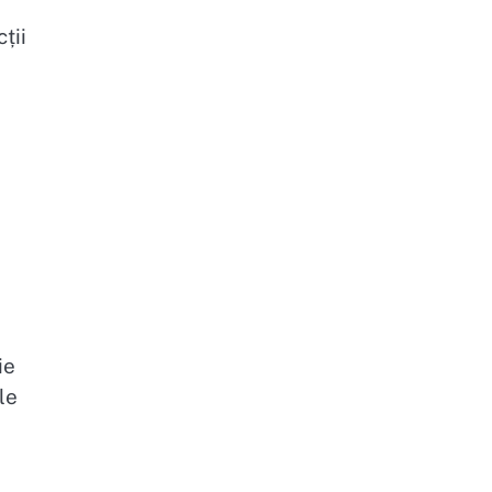
ții
ie
le