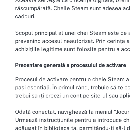
Aceasta servește ca o licență digitală, oferin
răscumpărată. Cheile Steam sunt adesea achiz
cadouri.
Scopul principal al unei chei Steam este de a 
prevenind accesul neautorizat. Prin cerința ac
achizițiile legitime sunt folosite pentru a ac
Prezentare generală a procesului de activare
Procesul de activare pentru o cheie Steam 
pași esențiali. În primul rând, trebuie să te 
trebui să îți creezi un cont pe site-ul sau apl
Odată conectat, navighează la meniul “Jocur
Urmează instrucțiunile pentru a introduce ch
adăugat în biblioteca ta, permițându-ți să-l de