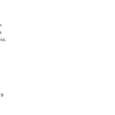
n
a
ia.
ră